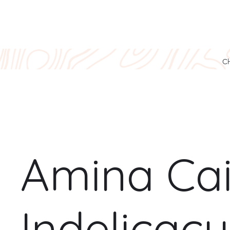
Ch
Amina Cai
Indelicacy