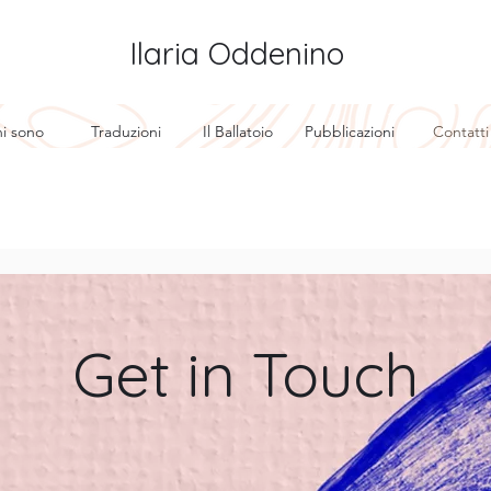
Ilaria Oddenino
i sono
Traduzioni
Il Ballatoio
Pubblicazioni
Contatti
Get in Touch